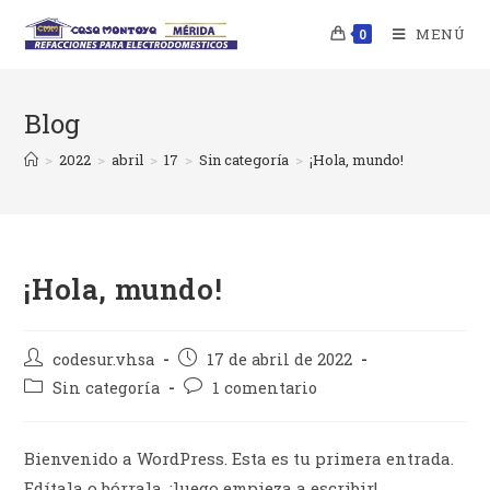
Saltar
MENÚ
0
al
contenido
Blog
>
2022
>
abril
>
17
>
Sin categoría
>
¡Hola, mundo!
¡Hola, mundo!
Autor
Publicación
codesur.vhsa
17 de abril de 2022
de
de
Categoría
Comentarios
Sin categoría
1 comentario
la
la
de
de
entrada:
entrada:
la
la
entrada:
entrada:
Bienvenido a WordPress. Esta es tu primera entrada.
Edítala o bórrala, ¡luego empieza a escribir!